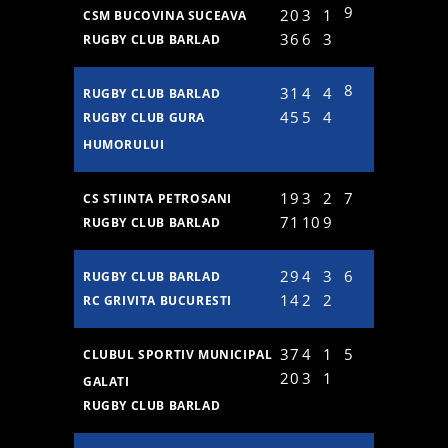
9
20
3
1
CSM BUCOVINA SUCEAVA
36
6
3
RUGBY CLUB BARLAD
8
31
4
4
RUGBY CLUB BARLAD
45
5
4
RUGBY CLUB GURA
HUMORULUI
19
3
2
7
CS STIINTA PETROSANI
71
10
9
RUGBY CLUB BARLAD
29
4
3
6
RUGBY CLUB BARLAD
14
2
2
RC GRIVITA BUCURESTI
37
4
1
5
CLUBUL SPORTIV MUNICIPAL
20
3
1
GALATI
RUGBY CLUB BARLAD