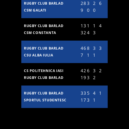
28
3
2
6
RUGBY CLUB BARLAD
9
0
0
CSM GALATI
13
1
1
4
RUGBY CLUB BARLAD
32
4
3
CSM CONSTANTA
46
8
3
3
RUGBY CLUB BARLAD
7
1
1
CSU ALBA IULIA
42
6
3
2
CS POLITEHNICA IASI
19
3
2
RUGBY CLUB BARLAD
33
5
4
1
RUGBY CLUB BARLAD
17
3
1
SPORTUL STUDENTESC