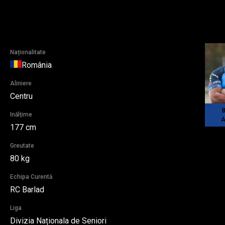
Naționalitate
România
Aliniere
Centru
Inălțime
A
177 cm
Greutate
80 kg
Echipa Curentă
RC Barlad
Liga
Divizia Naționala de Seniori