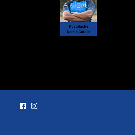
Postolache
Narcis Catalin