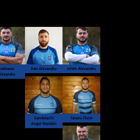
Braileanu
Dan Alexandru
Ichim Alexandru
lexandru
Sandulachi
Taranu Florin
Angel-Madalin