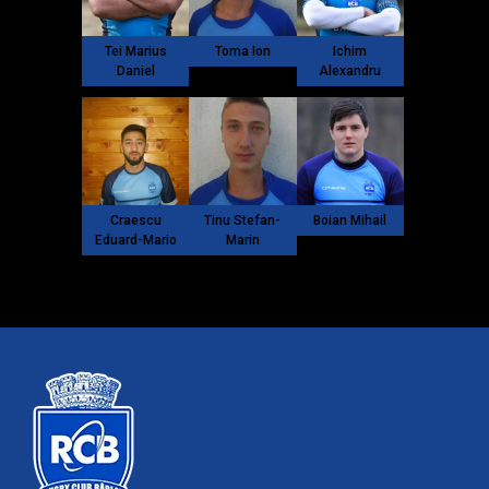
Tei Marius
Toma Ion
Ichim
Daniel
Alexandru
Craescu
Tinu Stefan-
Boian Mihail
Eduard-Mario
Marin